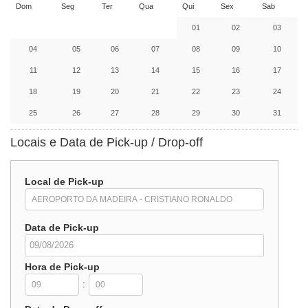
Dom
Seg
Ter
Qua
Qui
Sex
Sab
01
02
03
04
05
06
07
08
09
10
11
12
13
14
15
16
17
18
19
20
21
22
23
24
25
26
27
28
29
30
31
Locais e Data de Pick-up / Drop-off
Local de Pick-up
Data de Pick-up
Hora de Pick-up
: