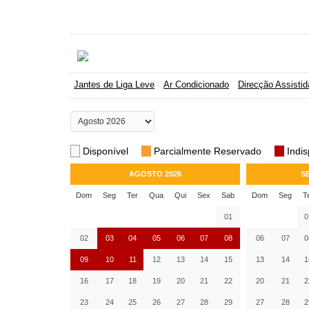
Jantes de Liga Leve
Ar Condicionado
Direcção Assistid
Disponível
Parcialmente Reservado
Indis
AGOSTO 2026
S
Dom
Seg
Ter
Qua
Qui
Sex
Sab
Dom
Seg
T
01
0
02
03
04
05
06
07
08
06
07
0
09
10
11
12
13
14
15
13
14
1
16
17
18
19
20
21
22
20
21
2
23
24
25
26
27
28
29
27
28
2