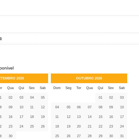
a
ponível
ETEMBRO 2026
OUTUBRO 2026
er
Qua
Qui
Sex
Sab
Dom
Seg
Ter
Qua
Qui
Sex
Sab
1
02
03
04
05
01
02
03
8
09
10
11
12
04
05
06
07
08
09
10
5
16
17
18
19
11
12
13
14
15
16
17
2
23
24
25
26
18
19
20
21
22
23
24
9
30
25
26
27
28
29
30
31