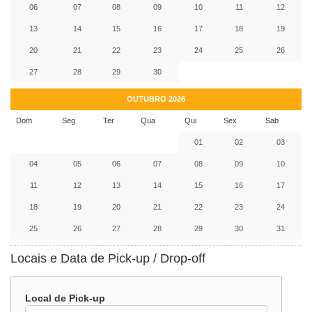
06
07
08
09
10
11
12
13
14
15
16
17
18
19
20
21
22
23
24
25
26
27
28
29
30
OUTUBRO 2026
Dom
Seg
Ter
Qua
Qui
Sex
Sab
01
02
03
04
05
06
07
08
09
10
11
12
13
14
15
16
17
18
19
20
21
22
23
24
25
26
27
28
29
30
31
Locais e Data de Pick-up / Drop-off
Local de Pick-up