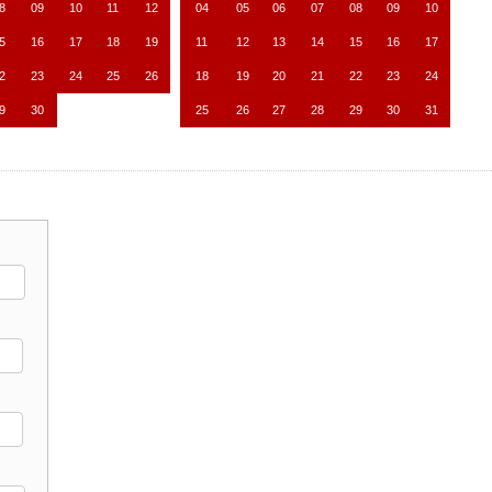
8
09
10
11
12
04
05
06
07
08
09
10
5
16
17
18
19
11
12
13
14
15
16
17
2
23
24
25
26
18
19
20
21
22
23
24
9
30
25
26
27
28
29
30
31