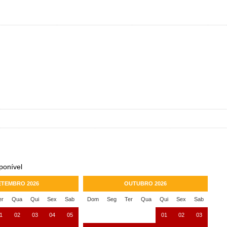
ponível
ETEMBRO 2026
OUTUBRO 2026
er
Qua
Qui
Sex
Sab
Dom
Seg
Ter
Qua
Qui
Sex
Sab
1
02
03
04
05
01
02
03