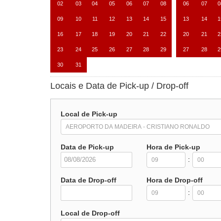
02
03
04
05
06
07
08
06
07
0
09
10
11
12
13
14
15
13
14
1
16
17
18
19
20
21
22
20
21
2
23
24
25
26
27
28
29
27
28
2
30
31
Locais e Data de Pick-up / Drop-off
Local de Pick-up
Data de Pick-up
Hora de Pick-up
:
Data de Drop-off
Hora de Drop-off
:
Local de Drop-off