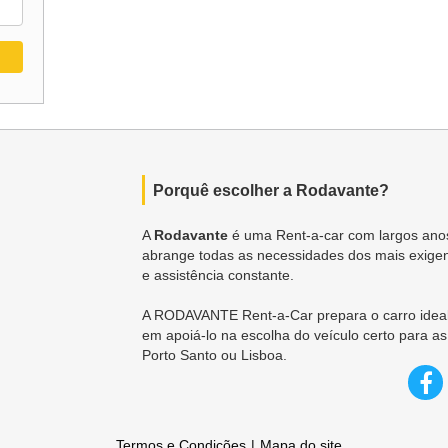
Porquê escolher a Rodavante?
A
Rodavante
é uma Rent-a-car com largos anos
abrange todas as necessidades dos mais exigen
e assistência constante.
A RODAVANTE Rent-a-Car prepara o carro ideal
em apoiá-lo na escolha do veículo certo para as
Porto Santo ou Lisboa.
Termos e Condições
Mapa do site